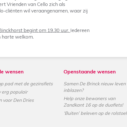
rt Vrienden van Cello zich als
ello-cliënten wil veraangenamen, waar zij
Binckhorst begint om 19.30 uur.
Iedereen
n harte welkom.
de wensen
Openstaande wensen
p pad met de gezinsfiets
Samen De Brinck nieuw leven
inblazen?
v erg populair
Help onze bewoners van
n voor Den Dries
Zandkant 16 op de duofiets!
‘Buiten’ beleven op de rolstoel