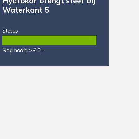
Hydrokar brengt sfeer bij
Waterkant 5
Status
Nog nodig > € 0,-