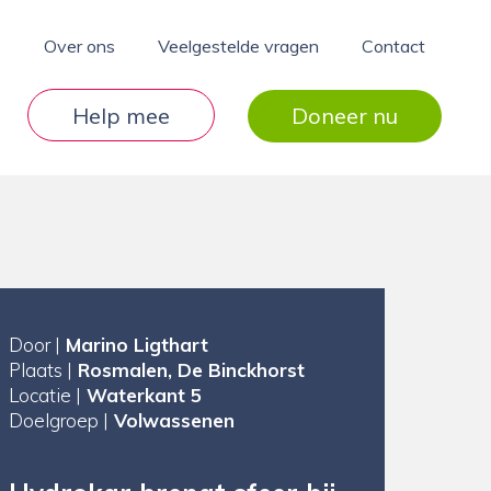
Over ons
Veelgestelde vragen
Contact
Help mee
Doneer nu
Door |
Marino Ligthart
Plaats |
Rosmalen, De Binckhorst
Locatie |
Waterkant 5
Doelgroep |
Volwassenen