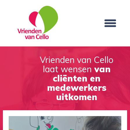
Vrienden van Cello
laat wensen
van
cliënten en
medewerkers
uitkomen