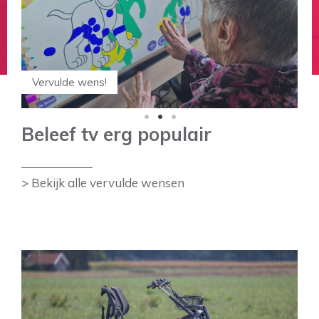
Vervulde wens!
Vervulde wens!
Vervulde wens!
1
2
3
Beleef tv erg populair
> Bekijk alle vervulde wensen