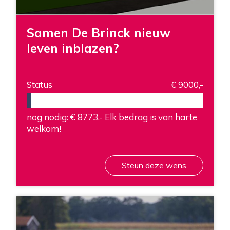
Samen De Brinck nieuw
leven inblazen?
Status
€ 9000,-
nog nodig: € 8773,-
Elk bedrag is van harte
welkom!
Steun deze wens