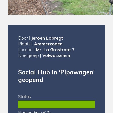
Door |
Jeroen Lobregt
Plaats |
Ammerzoden
Locatie |
Mr. La Grostraat 7
Doelgroep |
Volwassenen
Social Hub in ‘Pipowagen’
geopend
Status
Nog nodig > € 0,-