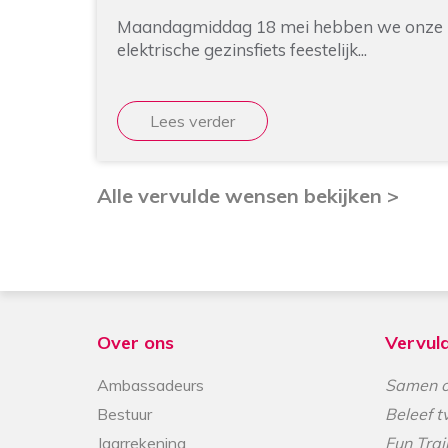
Over ons
Vervul
Ambassadeurs
Samen o
Bestuur
Beleef t
Jaarrekening
Fun Trai
Onze missie
Vrienden van Cello