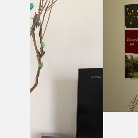
Superblij zijn we met de bijdrage van de Vri
van de ixxis. Op de ixxis staan leuke teksten 