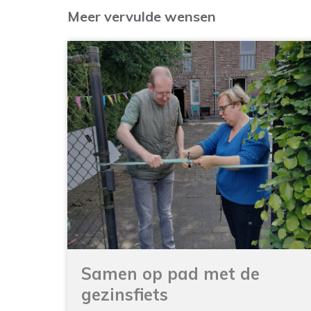
Samen op pad met de
gezinsfiets
Maandagmiddag 18 mei hebben we onze
elektrische gezinsfiets feestelijk...
Lees verder
Alle vervulde wensen bekijken >