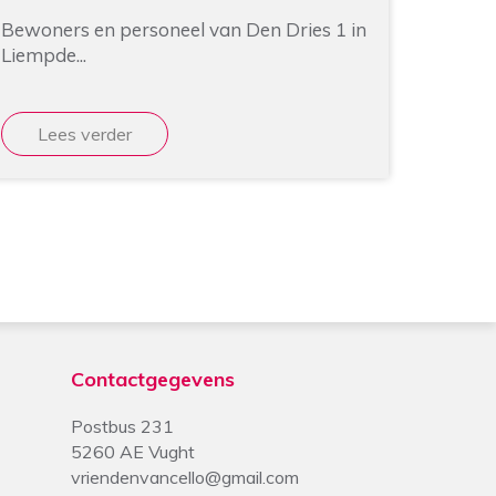
Contactgegevens
Postbus 231
5260 AE Vught
vriendenvancello@gmail.com
KvK 17203379
fiets
IBAN: NL66 RABO 0120 6509 59