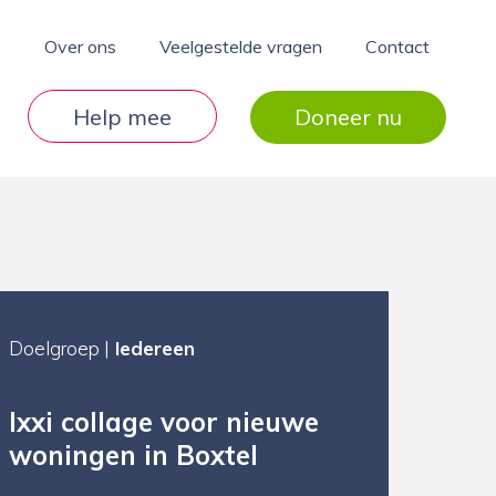
Over ons
Veelgestelde vragen
Contact
Help mee
Doneer nu
Doelgroep |
Iedereen
Ixxi collage voor nieuwe
woningen in Boxtel