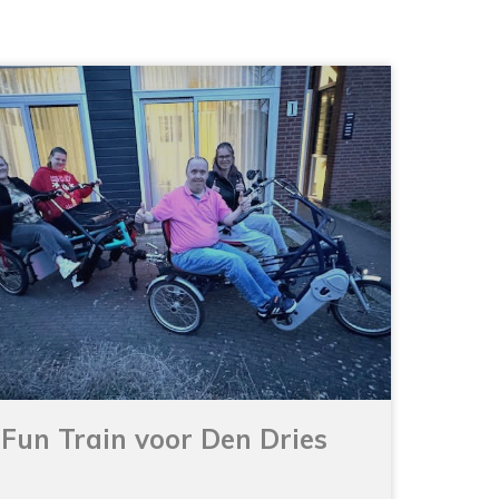
Fun Train voor Den Dries
Bewoners en personeel van Den Dries 1 in
Liempde...
Lees verder