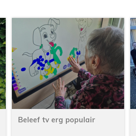
Beleef tv erg populair
Al weer een tijdje terug kregen de
bewoners van...
Lees verder