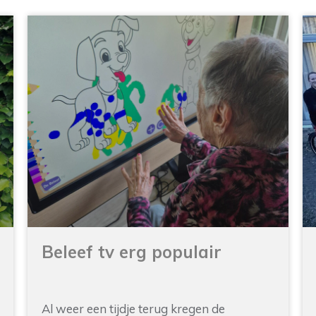
Beleef tv erg populair
Al weer een tijdje terug kregen de