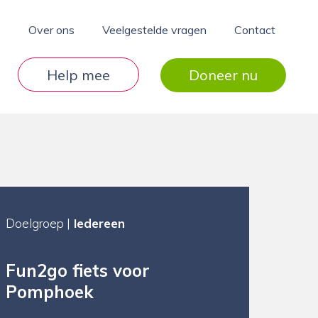
Over ons
Veelgestelde vragen
Contact
Help mee
Doneer nu
Doelgroep |
Iedereen
Fun2go fiets voor
Pomphoek