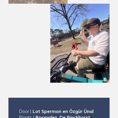
Door |
Lot Spermon en Özgür Ünal
Plaats |
Rosmalen, De Binckhorst